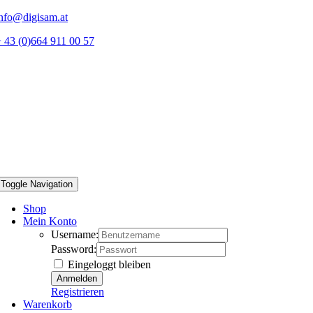
Zum
nfo@digisam.at
Inhalt
 43 (0)664 911 00 57
springen
Toggle Navigation
Shop
Mein Konto
Username:
Password:
Eingeloggt bleiben
Registrieren
Warenkorb