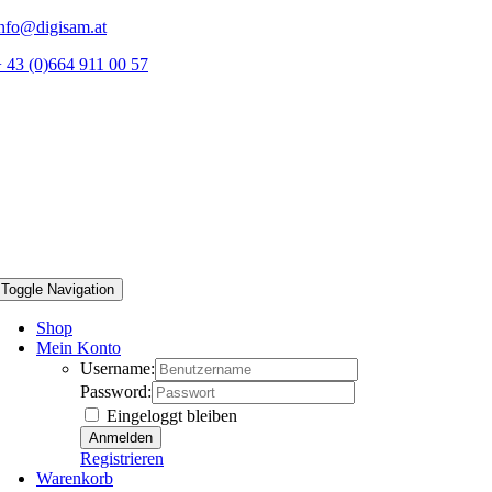
Zum
nfo@digisam.at
Inhalt
 43 (0)664 911 00 57
springen
Toggle Navigation
Shop
Mein Konto
Username:
Password:
Eingeloggt bleiben
Registrieren
Warenkorb