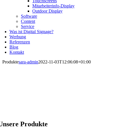
Touchscreens
Mitarbeiterinfo-Display
Outdoor Display
Software
Content
Service
Was ist Digital Signage?
Werbung
Referenzen
Blog
Kontakt
Produkte
sara-admin
2022-11-03T12:06:08+01:00
Unsere Produkte