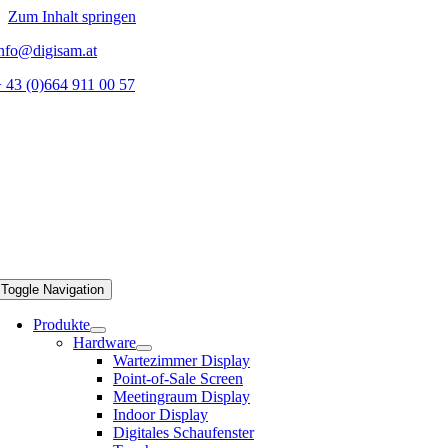
Zum Inhalt springen
nfo@digisam.at
 43 (0)664 911 00 57
Toggle Navigation
Produkte
Hardware
Wartezimmer Display
Point-of-Sale Screen
Meetingraum Display
Indoor Display
Digitales Schaufenster