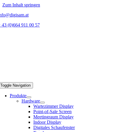
Zum Inhalt springen
nfo@digisam.at
 43 (0)664 911 00 57
Toggle Navigation
Produkte
Hardware
Wartezimmer Display
Point-of-Sale Screen
Meetingraum Display
Indoor Display
Digitales Schaufenster