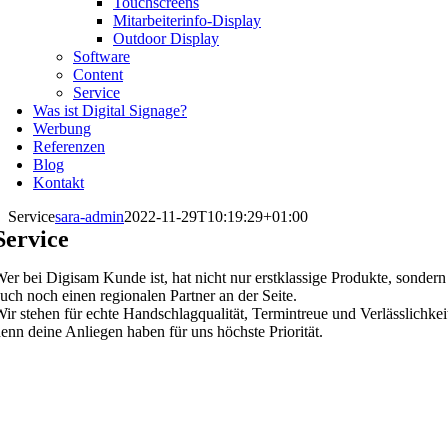
Touchscreens
Mitarbeiterinfo-Display
Outdoor Display
Software
Content
Service
Was ist Digital Signage?
Werbung
Referenzen
Blog
Kontakt
Service
sara-admin
2022-11-29T10:19:29+01:00
Service
er bei Digisam Kunde ist, hat nicht nur erstklassige Produkte, sondern
uch noch einen regionalen Partner an der Seite.
ir stehen für echte Handschlagqualität, Termintreue und Verlässlichkei
enn deine Anliegen haben für uns höchste Priorität.